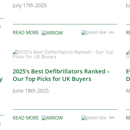
July 17th 2025
J
6
READ MORE
R
611
2025’s Best Defibrillators Ranked –
E
y
Our Top Picks for UK Buyers
D
June 18th 2025
M
READ MORE
R
425
1