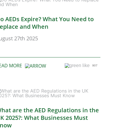
o AEDs Expire? What You Need to
eplace and When
ugust 27th 2025
EAD MORE
907
hat are the AED Regulations in the
K 2025?: What Businesses Must
now