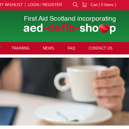
MY WISHLIST
LOGIN / REGISTER
Cart ( 0 Items )
First Aid Scotland incorporating
aed
-defib-
sho
p
TRAINING
NEWS
FAQ
CONTACT US