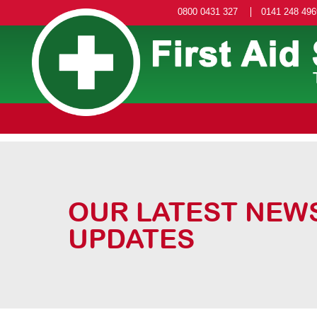
0800 0431 327
0141 248 496
OUR LATEST NEW
UPDATES