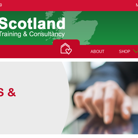
9
ABOUT
SHOP
S &