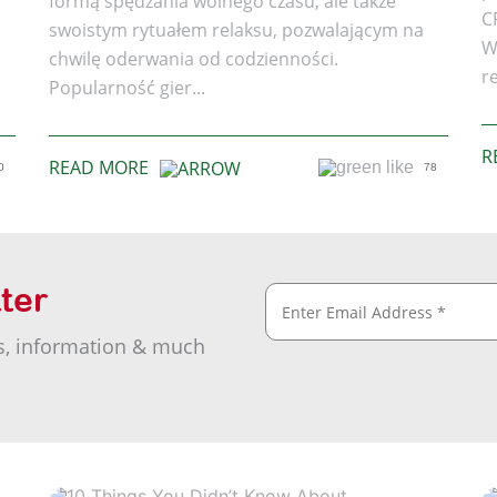
formą spędzania wolnego czasu, ale także
C
swoistym rytuałem relaksu, pozwalającym na
W
chwilę oderwania od codzienności.
r
Popularność gier...
R
READ MORE
0
78
ter
s, information & much