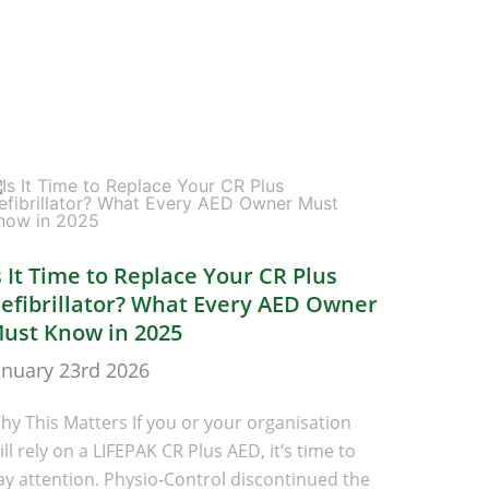
s It Time to Replace Your CR Plus
efibrillator? What Every AED Owner
ust Know in 2025
anuary 23rd 2026
hy This Matters If you or your organisation
ill rely on a LIFEPAK CR Plus AED, it’s time to
ay attention. Physio‑Control discontinued the