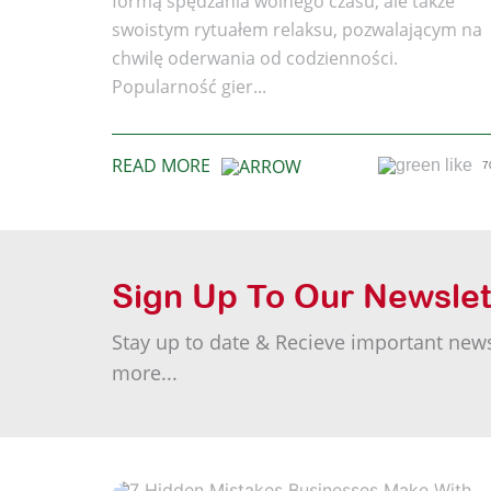
formą spędzania wolnego czasu, ale także
swoistym rytuałem relaksu, pozwalającym na
chwilę oderwania od codzienności.
Popularność gier...
READ MORE
7
Sign Up To Our Newslet
Stay up to date & Recieve important new
more...