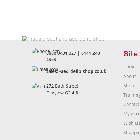
Site
0800 0431 327
|
0141 248
4969
Home
sales@aed-defib-shop.co.uk
About
Shop
272 Bath Street
Glasgow G2 4JR
Trainin
Contact
My Acc
Wish Lis
Shoppin