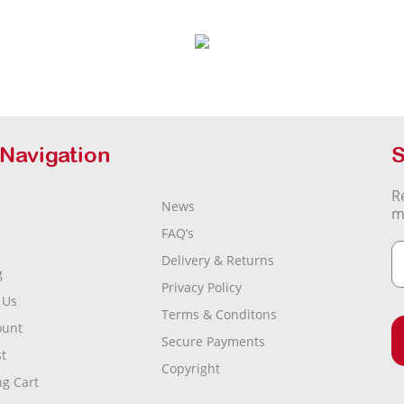
 Navigation
S
R
News
m
FAQ’s
Delivery & Returns
g
Privacy Policy
 Us
Terms & Conditons
ount
Secure Payments
t
Copyright
g Cart