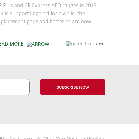
R Plus and CR Express AED ranges in 2019.
hile support lingered for a while, the
eplacement pads and batteries are now...
EAD MORE
1.30K