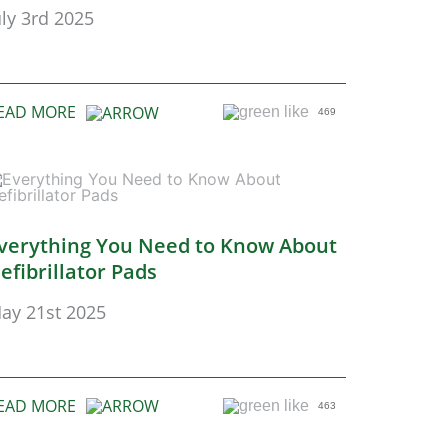
uly 3rd 2025
EAD MORE
469
verything You Need to Know About
efibrillator Pads
ay 21st 2025
EAD MORE
463