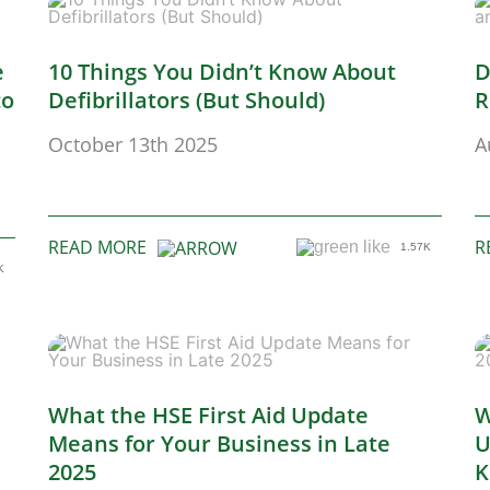
e
10 Things You Didn’t Know About
D
to
Defibrillators (But Should)
R
October 13th 2025
A
READ MORE
R
1.57K
K
What the HSE First Aid Update
W
Means for Your Business in Late
U
2025
K